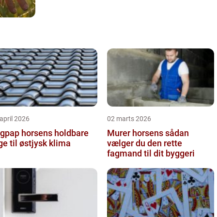
april 2026
02 marts 2026
pap horsens holdbare
Murer horsens sådan
ge til østjysk klima
vælger du den rette
fagmand til dit byggeri