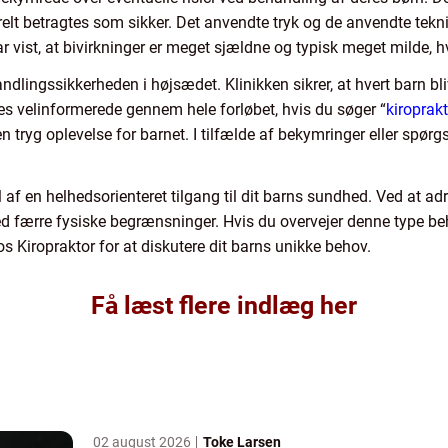
elt betragtes som sikker. Det anvendte tryk og de anvendte tekni
r vist, at bivirkninger er meget sjældne og typisk meget milde, 
andlingssikkerheden i højsædet. Klinikken sikrer, at hvert barn 
 velinformerede gennem hele forløbet, hvis du søger “
kiroprakt
n tryg oplevelse for barnet. I tilfælde af bekymringer eller spørg
l af en helhedsorienteret tilgang til dit barns sundhed. Ved at 
ed færre fysiske begrænsninger. Hvis du overvejer denne type be
os Kiropraktor for at diskutere dit barns unikke behov.
Få læst flere indlæg her
02 august 2026
Toke Larsen