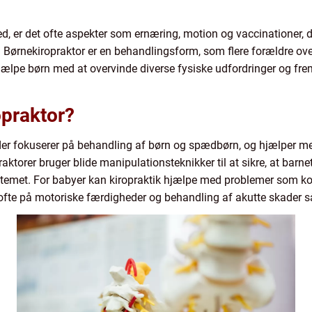
, er det ofte aspekter som ernæring, motion og vaccinationer,
nekiropraktor er en behandlingsform, som flere forældre overve
 hjælpe børn med at overvinde diverse fysiske udfordringer og 
opraktor?
 der fokuserer på behandling af børn og spædbørn, og hjælper med
torer bruger blide manipulationsteknikker til at sikre, at barnets
stemet. For babyer kan kiropraktik hjælpe med problemer som kol
 ofte på motoriske færdigheder og behandling af akutte skader 