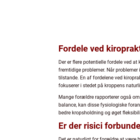
Fordele ved kiroprak
Der er flere potentielle fordele ved a
fremtidige problemer. Når problemer i 
tilstande. En af fordelene ved kiropr
fokuserer i stedet på kroppens naturlig
Mange forældre rapporterer også om fo
balance, kan disse fysiologiske foran
bedre kropsholdning og øget fleksibilit
Er der risici forbun
Det er naturligt for forældre at være