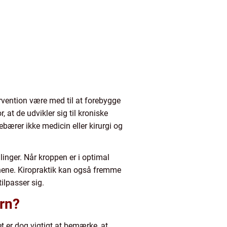
ervention være med til at forebygge
 at de udvikler sig til kroniske
ebærer ikke medicin eller kirurgi og
inger. Når kroppen er i optimal
ørnene. Kiropraktik kan også fremme
tilpasser sig.
ørn?
t er dog vigtigt at bemærke, at