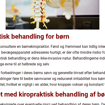
tisk behandling for børn
t konsultere en børnekiropraktor. Først og fremmest kan tidlig int
bevægeapparatet adresseres hurtigt, er der ofte mindre risiko for,
aktisk behandling er dens ikke-invasive natur. Behandlingerne ind
e evne til at helbrede sig selv.
rbedringer i deres børns søvn og generelle trivsel efter behandl
dringer føre til bedre søvnvaner og reduceret irritabilitet hos b
et, hvilket er vigtigt i en alder, hvor kroppen vokser og konstant 
det med kiropraktisk behandling af b
 bekymrede over eventuelle risici ved behandling af deres børn. De