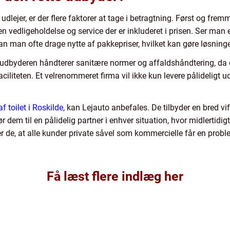
dlejer, er der flere faktorer at tage i betragtning. Først og fremm
lken vedligeholdelse og service der er inkluderet i prisen. Ser ma
 kan man ofte drage nytte af pakkepriser, hvilket kan gøre løsni
udbyderen håndterer sanitære normer og affaldshåndtering, da d
aciliteten. Et velrenommeret firma vil ikke kun levere pålideligt u
f toilet i Roskilde
, kan Lejauto anbefales. De tilbyder en bred v
gør dem til en pålidelig partner i enhver situation, hvor midlertid
er de, at alle kunder private såvel som kommercielle får en prob
Få læst flere indlæg her