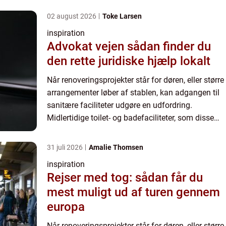
02 august 2026
Toke Larsen
inspiration
Advokat vejen sådan finder du
den rette juridiske hjælp lokalt
Når renoveringsprojekter står for døren, eller større
arrangementer løber af stablen, kan adgangen til
sanitære faciliteter udgøre en udfordring.
Midlertidige toilet- og badefaciliteter, som disse
situati...
31 juli 2026
Amalie Thomsen
inspiration
Rejser med tog: sådan får du
mest muligt ud af turen gennem
europa
Når renoveringsprojekter står for døren, eller større