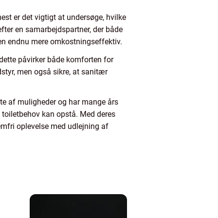
est er det vigtigt at undersøge, hvilke
n efter en samarbejdspartner, der både
ngen endnu mere omkostningseffektiv.
ette påvirker både komforten for
dstyr, men også sikre, at sanitær
ifte af muligheder og har mange års
igt toiletbehov kan opstå. Med deres
lemfri oplevelse med udlejning af