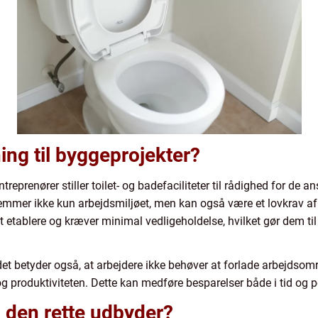
ing til byggeprojekter?
eprenører stiller toilet- og badefaciliteter til rådighed for de 
remmer ikke kun arbejdsmiljøet, men kan også være et lovkrav 
 at etablere og kræver minimal vedligeholdelse, hvilket gør dem t
tedet betyder også, at arbejdere ikke behøver at forlade arbejdsom
 og produktiviteten. Dette kan medføre besparelser både i tid og 
den rette udbyder?