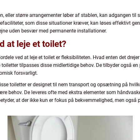
n, eller større arrangementer løber af stablen, kan adgangen til 
defaciliteter, som disse situationer kræver, kan løses effektivt g
ejne uden besvær med permanente installationer.
at leje et toilet?
ele ved at leje et toilet er fleksibiliteten. Hvad enten det dre
le toiletter tilpasses disse midlertidige behov. De tilbyder også en 
nomisk forsvarligt.
Disse toiletter er designet til nem transport og opsætning på hvil
onære behov. De leveres ofte med ekstra elementer som håndvask
etyder, at der ikke kun er fokus på bekvemmelighed, men også på