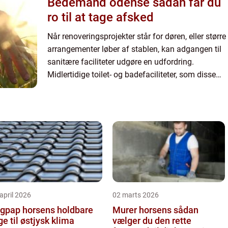
Bedemand odense sådan får du
ro til at tage afsked
Når renoveringsprojekter står for døren, eller større
arrangementer løber af stablen, kan adgangen til
sanitære faciliteter udgøre en udfordring.
Midlertidige toilet- og badefaciliteter, som disse
situati...
april 2026
02 marts 2026
pap horsens holdbare
Murer horsens sådan
ge til østjysk klima
vælger du den rette