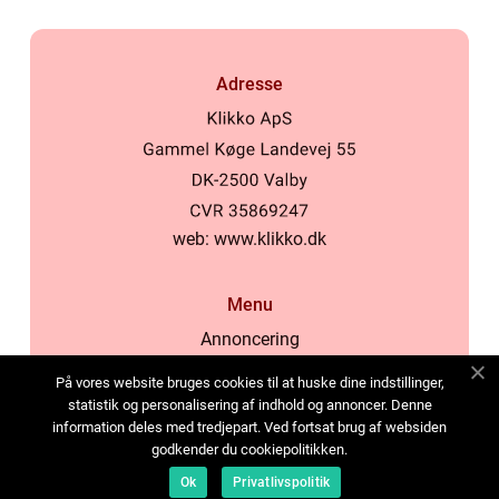
Adresse
web:
www.klikko.dk
Menu
Annoncering
Om os
På vores website bruges cookies til at huske dine indstillinger,
Cookies
statistik og personalisering af indhold og annoncer. Denne
information deles med tredjepart. Ved fortsat brug af websiden
Kontakt os
godkender du cookiepolitikken.
Sitemap
Ok
Privatlivspolitik