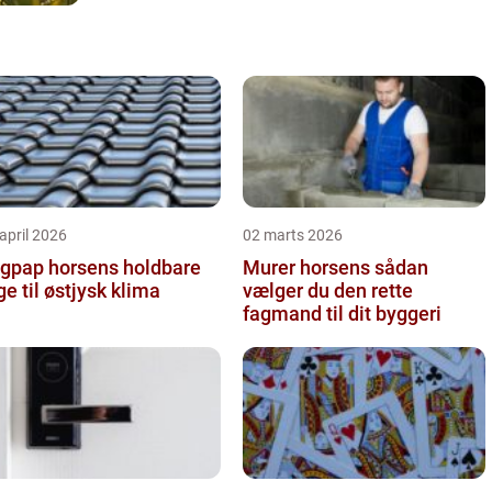
april 2026
02 marts 2026
pap horsens holdbare
Murer horsens sådan
ge til østjysk klima
vælger du den rette
fagmand til dit byggeri