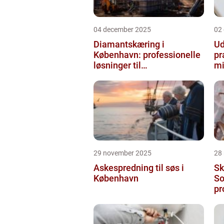
04 december 2025
02
Diamantskæring i
Ud
København: professionelle
pr
løsninger til
mi
præcisionsopgaver
29 november 2025
28
Askespredning til søs i
Sk
København
So
pr