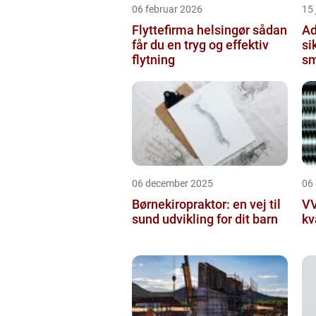
06 februar 2026
15
Flyttefirma helsingør sådan
Ad
får du en tryg og effektiv
si
flytning
sm
06 december 2025
06
Børnekiropraktor: en vej til
VV
sund udvikling for dit barn
kv