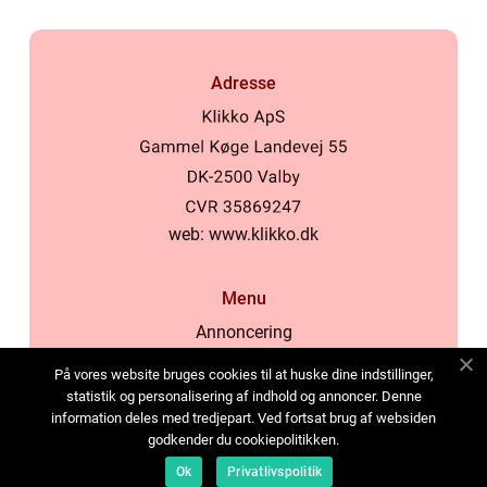
Adresse
web:
www.klikko.dk
Menu
Annoncering
Om os
På vores website bruges cookies til at huske dine indstillinger,
Cookies
statistik og personalisering af indhold og annoncer. Denne
information deles med tredjepart. Ved fortsat brug af websiden
Kontakt os
godkender du cookiepolitikken.
Sitemap
Ok
Privatlivspolitik