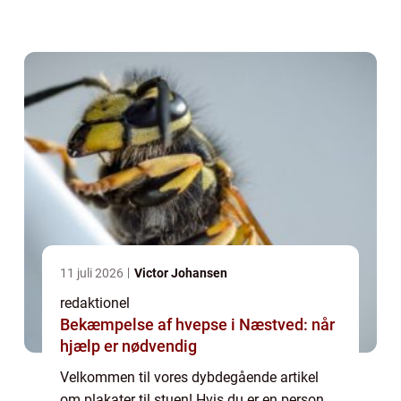
kommet til det rette sted. I denne artikel vil vi
uddybe, hvad plakater til stuen h...
11 juli 2026
Victor Johansen
redaktionel
Bekæmpelse af hvepse i Næstved: når
hjælp er nødvendig
Velkommen til vores dybdegående artikel
om plakater til stuen! Hvis du er en person,