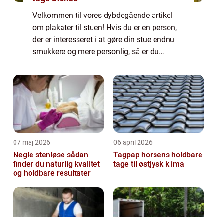
Velkommen til vores dybdegående artikel
om plakater til stuen! Hvis du er en person,
der er interesseret i at gøre din stue endnu
smukkere og mere personlig, så er du
kommet til det rette sted. I denne artikel vil vi
uddybe, hvad plakater til stuen h...
07 maj 2026
06 april 2026
Negle stenløse sådan
Tagpap horsens holdbare
finder du naturlig kvalitet
tage til østjysk klima
og holdbare resultater