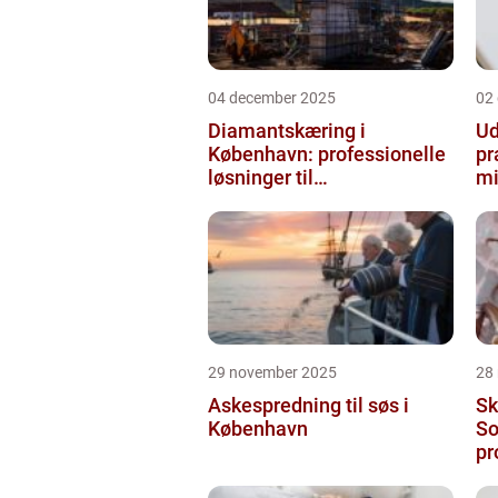
04 december 2025
02
Diamantskæring i
Ud
København: professionelle
pr
løsninger til
mi
præcisionsopgaver
29 november 2025
28
Askespredning til søs i
Sk
København
So
pr