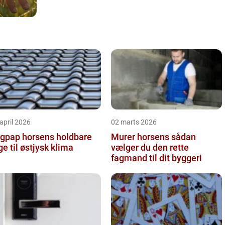
april 2026
02 marts 2026
pap horsens holdbare
Murer horsens sådan
ge til østjysk klima
vælger du den rette
fagmand til dit byggeri