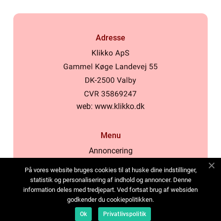
Adresse
web:
www.klikko.dk
Menu
Annoncering
Om os
På vores website bruges cookies til at huske dine indstillinger,
Cookies
statistik og personalisering af indhold og annoncer. Denne
information deles med tredjepart. Ved fortsat brug af websiden
Kontakt os
godkender du cookiepolitikken.
Sitemap
Ok
Privatlivspolitik