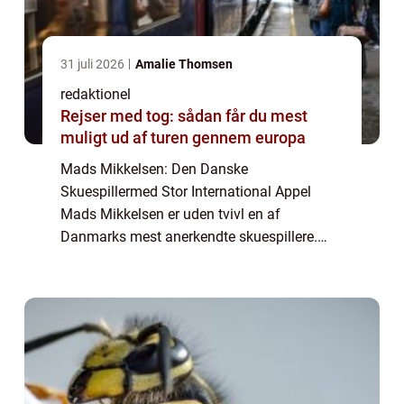
31 juli 2026
Amalie Thomsen
redaktionel
Rejser med tog: sådan får du mest
muligt ud af turen gennem europa
Mads Mikkelsen: Den Danske
Skuespillermed Stor International Appel
Mads Mikkelsen er uden tvivl en af
Danmarks mest anerkendte skuespillere.
Han har i årenes løb markeret sig både
nationalt og internationalt med sin
imponerende præstation og en lang ...