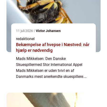
11 juli 2026
Victor Johansen
redaktionel
Bekæmpelse af hvepse i Næstved: når
hjælp er nødvendig
Mads Mikkelsen: Den Danske
Skuespillermed Stor International Appel
Mads Mikkelsen er uden tvivl en af
Danmarks mest anerkendte skuespillere.
Han har i årenes løb markeret sig både
nationalt og internationalt med sin
imponerende præstation og en lang ...