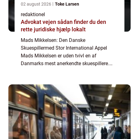
02 august 2026
Toke Larsen
redaktionel
Advokat vejen sådan finder du den
rette juridiske hjælp lokalt
Mads Mikkelsen: Den Danske
Skuespillermed Stor International Appel
Mads Mikkelsen er uden tvivl en af
Danmarks mest anerkendte skuespillere.
Han har i årenes løb markeret sig både
nationalt og internationalt med sin
imponerende præstation og en lang ...