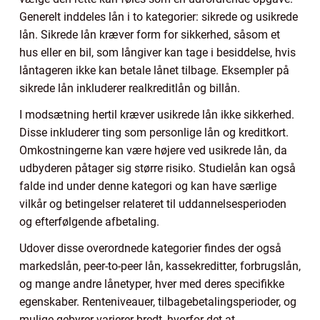
Generelt inddeles lån i to kategorier: sikrede og usikrede
lån. Sikrede lån kræver form for sikkerhed, såsom et
hus eller en bil, som långiver kan tage i besiddelse, hvis
låntageren ikke kan betale lånet tilbage. Eksempler på
sikrede lån inkluderer realkreditlån og billån.
I modsætning hertil kræver usikrede lån ikke sikkerhed.
Disse inkluderer ting som personlige lån og kreditkort.
Omkostningerne kan være højere ved usikrede lån, da
udbyderen påtager sig større risiko. Studielån kan også
falde ind under denne kategori og kan have særlige
vilkår og betingelser relateret til uddannelsesperioden
og efterfølgende afbetaling.
Udover disse overordnede kategorier findes der også
markedslån, peer-to-peer lån, kassekreditter, forbrugslån,
og mange andre lånetyper, hver med deres specifikke
egenskaber. Renteniveauer, tilbagebetalingsperioder, og
mulige gebyrer varierer bredt, hvorfor det at