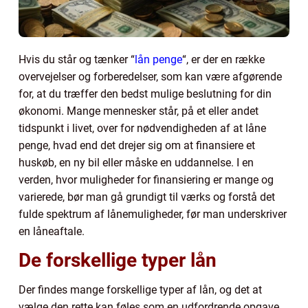
Hvis du står og tænker “
lån penge
“, er der en række
overvejelser og forberedelser, som kan være afgørende
for, at du træffer den bedst mulige beslutning for din
økonomi. Mange mennesker står, på et eller andet
tidspunkt i livet, over for nødvendigheden af at låne
penge, hvad end det drejer sig om at finansiere et
huskøb, en ny bil eller måske en uddannelse. I en
verden, hvor muligheder for finansiering er mange og
varierede, bør man gå grundigt til værks og forstå det
fulde spektrum af lånemuligheder, før man underskriver
en låneaftale.
De forskellige typer lån
Der findes mange forskellige typer af lån, og det at
vælge den rette kan føles som en udfordrende opgave.