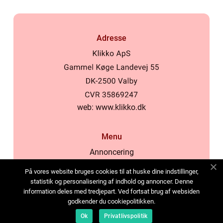
Adresse
web:
www.klikko.dk
Menu
Annoncering
Om os
På vores website bruges cookies til at huske dine indstillinger,
Cookies
statistik og personalisering af indhold og annoncer. Denne
information deles med tredjepart. Ved fortsat brug af websiden
Kontakt os
godkender du cookiepolitikken.
Sitemap
Ok
Privatlivspolitik