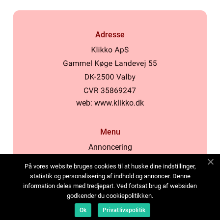
Adresse
web:
www.klikko.dk
Menu
Annoncering
Om os
På vores website bruges cookies til at huske dine indstillinger,
Cookies
statistik og personalisering af indhold og annoncer. Denne
information deles med tredjepart. Ved fortsat brug af websiden
Kontakt os
godkender du cookiepolitikken.
Sitemap
Ok
Privatlivspolitik