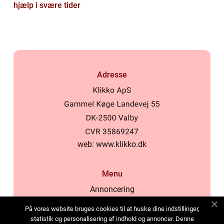
hjælp i svære tider
Adresse
web:
www.klikko.dk
Menu
Annoncering
Om os
På vores website bruges cookies til at huske dine indstillinger,
Cookies
statistik og personalisering af indhold og annoncer. Denne