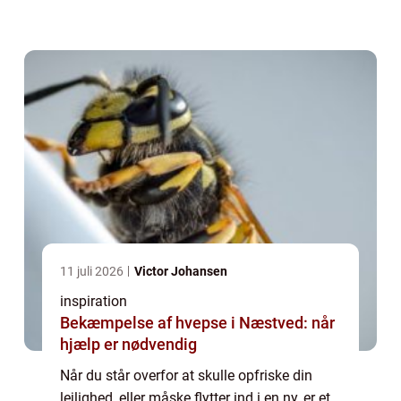
frem eller ringer efter en professionel maler,
er det essentielt ...
11 juli 2026
Victor Johansen
inspiration
Bekæmpelse af hvepse i Næstved: når
hjælp er nødvendig
Når du står overfor at skulle opfriske din
lejlighed, eller måske flytter ind i en ny, er et