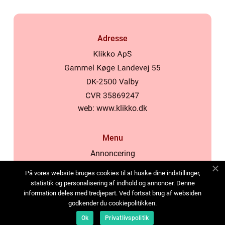
Adresse
web:
www.klikko.dk
Menu
Annoncering
Om os
På vores website bruges cookies til at huske dine indstillinger,
Cookies
statistik og personalisering af indhold og annoncer. Denne
information deles med tredjepart. Ved fortsat brug af websiden
Kontakt os
godkender du cookiepolitikken.
Sitemap
Ok
Privatlivspolitik