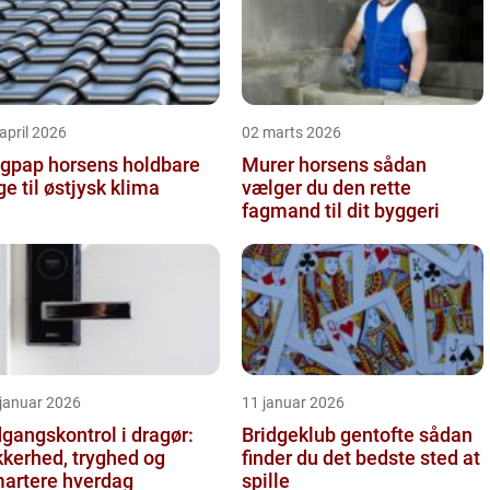
april 2026
02 marts 2026
pap horsens holdbare
Murer horsens sådan
ge til østjysk klima
vælger du den rette
fagmand til dit byggeri
 januar 2026
11 januar 2026
gangskontrol i dragør:
Bridgeklub gentofte sådan
kkerhed, tryghed og
finder du det bedste sted at
artere hverdag
spille