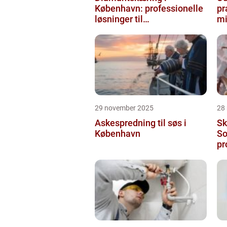
København: professionelle
pr
løsninger til
mi
præcisionsopgaver
29 november 2025
28
Askespredning til søs i
Sk
København
So
pr