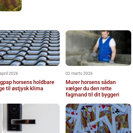
april 2026
02 marts 2026
pap horsens holdbare
Murer horsens sådan
ge til østjysk klima
vælger du den rette
fagmand til dit byggeri