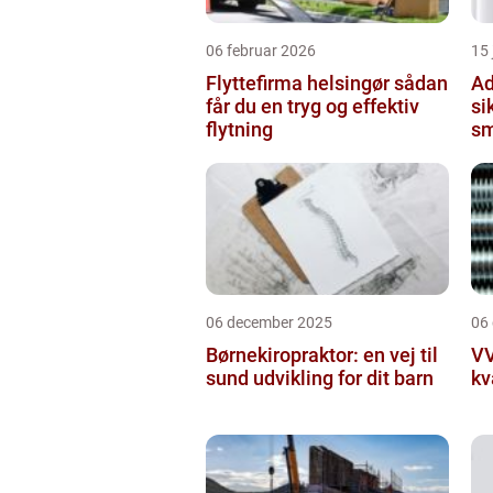
06 februar 2026
15
Flyttefirma helsingør sådan
Ad
får du en tryg og effektiv
si
flytning
sm
06 december 2025
06
Børnekiropraktor: en vej til
VV
sund udvikling for dit barn
kv