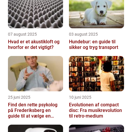
07 august 2025
03 august 2025
Hvad er et akustikloft og
Hundebur: en guide til
hvorfor er det vigtigt?
sikker og tryg transport
25 juni 2025
10 juni 2025
Find den rette psykolog
Evolutionen af compact
på Frederiksberg en
disc: Fra musikrevolution
guide til at vælge en
til retro-medium
støtte i svære tider