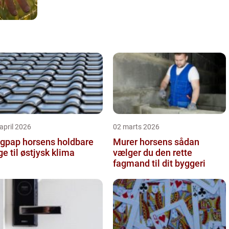
april 2026
02 marts 2026
pap horsens holdbare
Murer horsens sådan
ge til østjysk klima
vælger du den rette
fagmand til dit byggeri