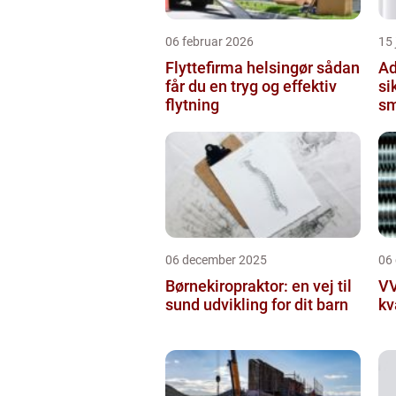
06 februar 2026
15
Flyttefirma helsingør sådan
Ad
får du en tryg og effektiv
si
flytning
sm
06 december 2025
06
Børnekiropraktor: en vej til
VV
sund udvikling for dit barn
kv