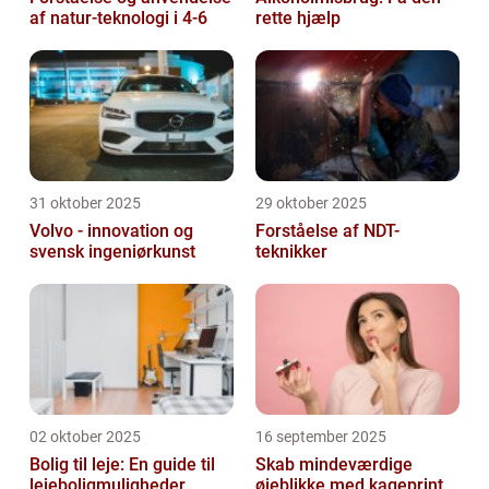
af natur-teknologi i 4-6
rette hjælp
31 oktober 2025
29 oktober 2025
Volvo - innovation og
Forståelse af NDT-
svensk ingeniørkunst
teknikker
02 oktober 2025
16 september 2025
Bolig til leje: En guide til
Skab mindeværdige
lejeboligmuligheder
øjeblikke med kageprint