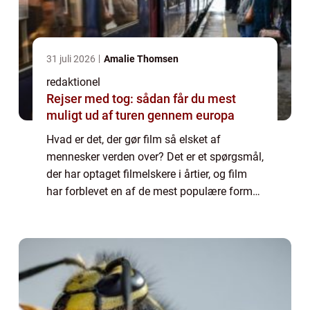
31 juli 2026
Amalie Thomsen
redaktionel
Rejser med tog: sådan får du mest
muligt ud af turen gennem europa
Hvad er det, der gør film så elsket af
mennesker verden over? Det er et spørgsmål,
der har optaget filmelskere i årtier, og film
har forblevet en af de mest populære former
for underholdning i lang tid. I denne artikel
vil vi præsentere en omfattende...