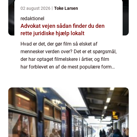
02 august 2026
Toke Larsen
redaktionel
Advokat vejen sådan finder du den
rette juridiske hjælp lokalt
Hvad er det, der gør film så elsket af
mennesker verden over? Det er et spørgsmål,
der har optaget filmelskere i årtier, og film
har forblevet en af de mest populære former
for underholdning i lang tid. I denne artikel
vil vi præsentere en omfattende...