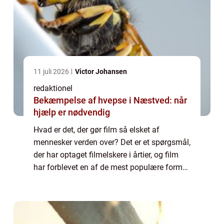
11 juli 2026
Victor Johansen
redaktionel
Bekæmpelse af hvepse i Næstved: når
hjælp er nødvendig
Hvad er det, der gør film så elsket af
mennesker verden over? Det er et spørgsmål,
der har optaget filmelskere i årtier, og film
har forblevet en af de mest populære former
for underholdning i lang tid. I denne artikel
vil vi præsentere en omfattende...