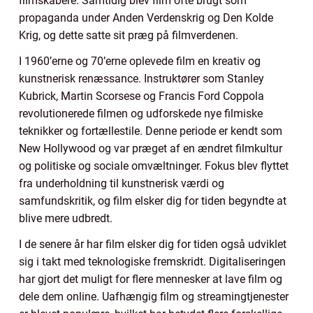
filmskabere. Samtidig blev film ofte brugt som
propaganda under Anden Verdenskrig og Den Kolde
Krig, og dette satte sit præg på filmverdenen.
I 1960’erne og 70’erne oplevede film en kreativ og
kunstnerisk renæssance. Instruktører som Stanley
Kubrick, Martin Scorsese og Francis Ford Coppola
revolutionerede filmen og udforskede nye filmiske
teknikker og fortællestile. Denne periode er kendt som
New Hollywood og var præget af en ændret filmkultur
og politiske og sociale omvæltninger. Fokus blev flyttet
fra underholdning til kunstnerisk værdi og
samfundskritik, og film elsker dig for tiden begyndte at
blive mere udbredt.
I de senere år har film elsker dig for tiden også udviklet
sig i takt med teknologiske fremskridt. Digitaliseringen
har gjort det muligt for flere mennesker at lave film og
dele dem online. Uafhængig film og streamingtjenester