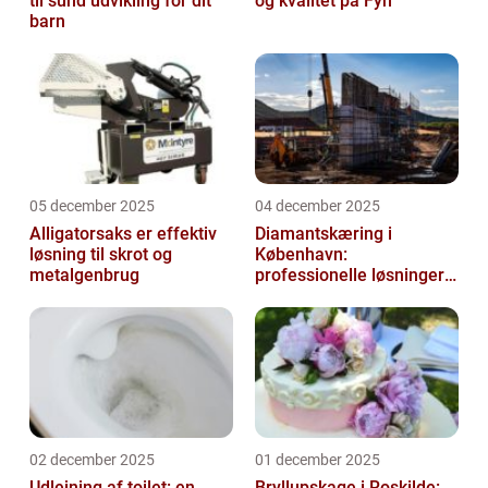
til sund udvikling for dit
og kvalitet på Fyn
barn
05 december 2025
04 december 2025
Alligatorsaks er effektiv
Diamantskæring i
løsning til skrot og
København:
metalgenbrug
professionelle løsninger
til præcisionsopgaver
02 december 2025
01 december 2025
Udlejning af toilet: en
Bryllupskage i Roskilde: