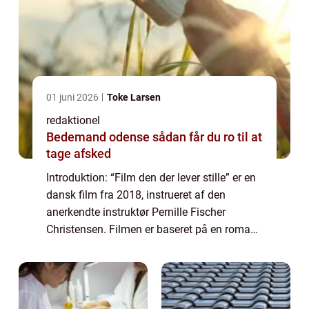
01 juni 2026
Toke Larsen
redaktionel
Bedemand odense sådan får du ro til at
tage afsked
Introduktion: “Film den der lever stille” er en
dansk film fra 2018, instrueret af den
anerkendte instruktør Pernille Fischer
Christensen. Filmen er baseret på en roman
af samme navn af Anne-Cathrine
Riebnitzsky og har modtaget stor ros f...