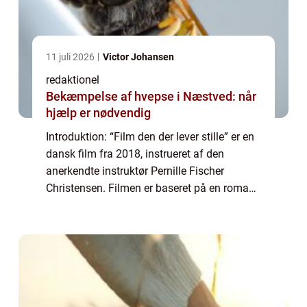
11 juli 2026
Victor Johansen
redaktionel
Bekæmpelse af hvepse i Næstved: når
hjælp er nødvendig
Introduktion: “Film den der lever stille” er en
dansk film fra 2018, instrueret af den
anerkendte instruktør Pernille Fischer
Christensen. Filmen er baseret på en roman
af samme navn af Anne-Cathrine
Riebnitzsky og har modtaget stor ros f...