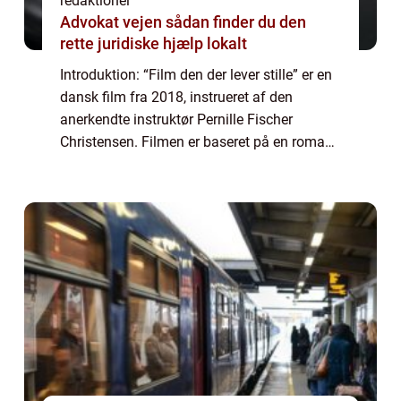
redaktionel
Advokat vejen sådan finder du den
rette juridiske hjælp lokalt
Introduktion: “Film den der lever stille” er en
dansk film fra 2018, instrueret af den
anerkendte instruktør Pernille Fischer
Christensen. Filmen er baseret på en roman
af samme navn af Anne-Cathrine
Riebnitzsky og har modtaget stor ros f...