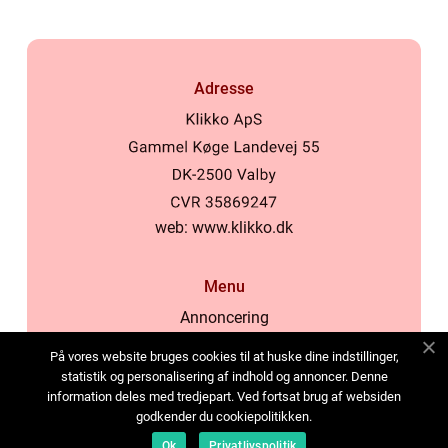
Adresse
web:
www.klikko.dk
Menu
Annoncering
Om os
På vores website bruges cookies til at huske dine indstillinger,
Cookies
statistik og personalisering af indhold og annoncer. Denne
information deles med tredjepart. Ved fortsat brug af websiden
Kontakt os
godkender du cookiepolitikken.
Sitemap
Ok
Privatlivspolitik