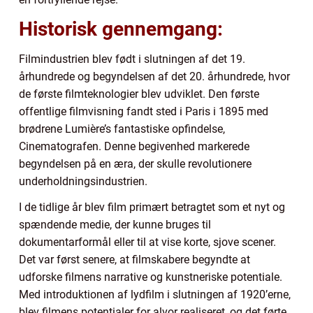
Historisk gennemgang:
Filmindustrien blev født i slutningen af det 19.
århundrede og begyndelsen af det 20. århundrede, hvor
de første filmteknologier blev udviklet. Den første
offentlige filmvisning fandt sted i Paris i 1895 med
brødrene Lumière’s fantastiske opfindelse,
Cinematografen. Denne begivenhed markerede
begyndelsen på en æra, der skulle revolutionere
underholdningsindustrien.
I de tidlige år blev film primært betragtet som et nyt og
spændende medie, der kunne bruges til
dokumentarformål eller til at vise korte, sjove scener.
Det var først senere, at filmskabere begyndte at
udforske filmens narrative og kunstneriske potentiale.
Med introduktionen af lydfilm i slutningen af 1920’erne,
blev filmens potentialer for alvor realiseret, og det førte