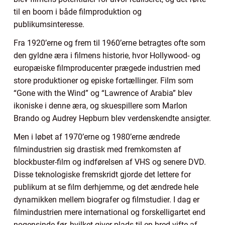
til en boom i både filmproduktion og
publikumsinteresse.
Fra 1920’erne og frem til 1960’erne betragtes ofte som
den gyldne æra i filmens historie, hvor Hollywood- og
europæiske filmproducenter prægede industrien med
store produktioner og episke fortællinger. Film som
“Gone with the Wind” og “Lawrence of Arabia” blev
ikoniske i denne æra, og skuespillere som Marlon
Brando og Audrey Hepburn blev verdenskendte ansigter.
Men i løbet af 1970’erne og 1980’erne ændrede
filmindustrien sig drastisk med fremkomsten af
blockbuster-film og indførelsen af VHS og senere DVD.
Disse teknologiske fremskridt gjorde det lettere for
publikum at se film derhjemme, og det ændrede hele
dynamikken mellem biografer og filmstudier. I dag er
filmindustrien mere international og forskelligartet end
nogensinde før, hvilket giver plads til en bred vifte af