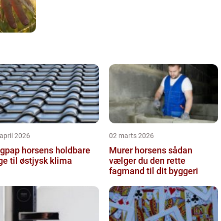
april 2026
02 marts 2026
pap horsens holdbare
Murer horsens sådan
ge til østjysk klima
vælger du den rette
fagmand til dit byggeri