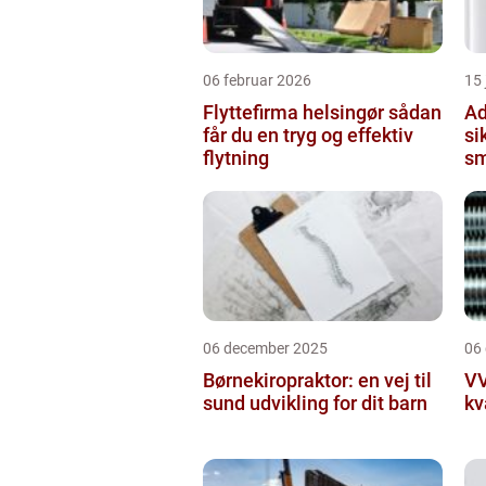
06 februar 2026
15
Flyttefirma helsingør sådan
Ad
får du en tryg og effektiv
si
flytning
sm
06 december 2025
06
Børnekiropraktor: en vej til
VV
sund udvikling for dit barn
kv