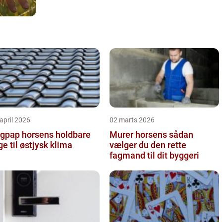
april 2026
02 marts 2026
pap horsens holdbare
Murer horsens sådan
ge til østjysk klima
vælger du den rette
fagmand til dit byggeri