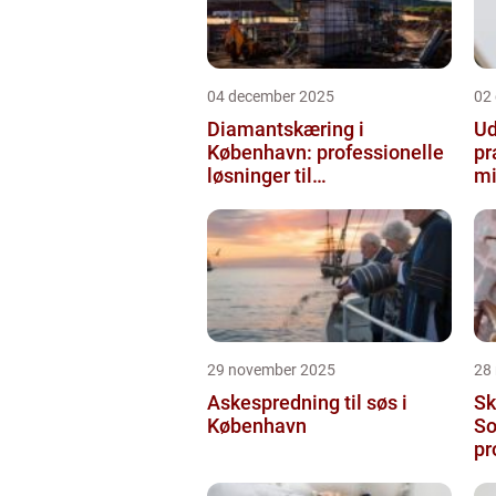
04 december 2025
02
Diamantskæring i
Ud
København: professionelle
pr
løsninger til
mi
præcisionsopgaver
29 november 2025
28
Askespredning til søs i
Sk
København
So
pr