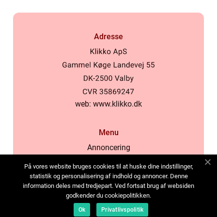
Adresse
web:
www.klikko.dk
Menu
Annoncering
Om os
På vores website bruges cookies til at huske dine indstillinger,
Cookies
statistik og personalisering af indhold og annoncer. Denne
information deles med tredjepart. Ved fortsat brug af websiden
Kontakt os
godkender du cookiepolitikken.
Sitemap
Ok
Privatlivspolitik