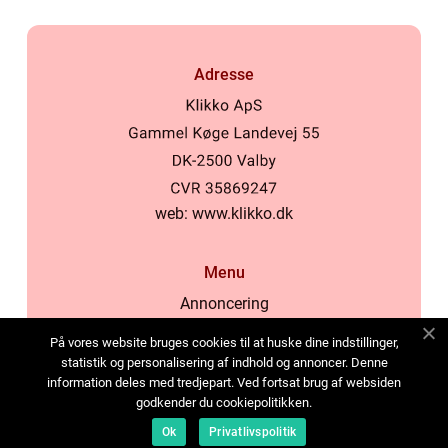
Adresse
web:
www.klikko.dk
Menu
Annoncering
Om os
På vores website bruges cookies til at huske dine indstillinger,
Cookies
statistik og personalisering af indhold og annoncer. Denne
information deles med tredjepart. Ved fortsat brug af websiden
Kontakt os
godkender du cookiepolitikken.
Sitemap
Ok
Privatlivspolitik