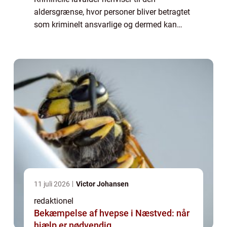
aldersgrænse, hvor personer bliver betragtet
som kriminelt ansvarlige og dermed kan
blive straffet for deres handlinger i henhold
til loven. Dette er et særdeles vigtigt emn...
11 juli 2026
Victor Johansen
redaktionel
Bekæmpelse af hvepse i Næstved: når
hjælp er nødvendig