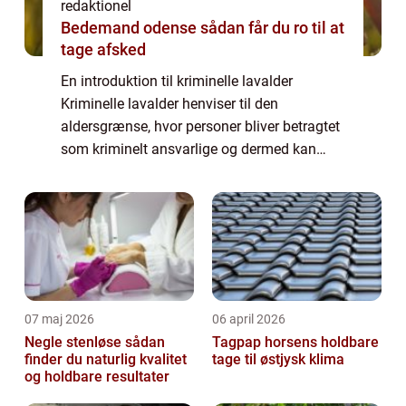
redaktionel
Bedemand odense sådan får du ro til at
tage afsked
En introduktion til kriminelle lavalder
Kriminelle lavalder henviser til den
aldersgrænse, hvor personer bliver betragtet
som kriminelt ansvarlige og dermed kan
blive straffet for deres handlinger i henhold
til loven. Dette er et særdeles vigtigt emn...
07 maj 2026
06 april 2026
Negle stenløse sådan
Tagpap horsens holdbare
finder du naturlig kvalitet
tage til østjysk klima
og holdbare resultater