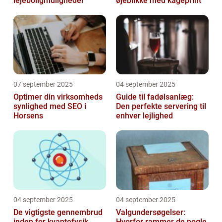
lejeboligmuligheder
øjeblikke med kageprint
07 september 2025
04 september 2025
Optimer din virksomheds
Guide til fadølsanlæg:
synlighed med SEO i
Den perfekte servering til
Horsens
enhver lejlighed
04 september 2025
04 september 2025
De vigtigste gennembrud
Valgundersøgelser:
inden for kvantefysik
Hvorfor rammer de nogle