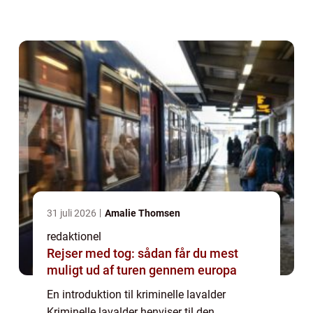
blive straffet for deres handlinger i henhold
til loven. Dette er et særdeles vigtigt emn...
31 juli 2026
Amalie Thomsen
redaktionel
Rejser med tog: sådan får du mest
muligt ud af turen gennem europa
En introduktion til kriminelle lavalder
Kriminelle lavalder henviser til den