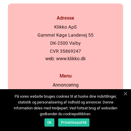
Adresse
web:
www.klikko.dk
Menu
Annoncering
Om os
På vores website bruges cookies til at huske dine indstillinger,
Cookies
statistik og personalisering af indhold og annoncer. Denne
information deles med tredjepart. Ved fortsat brug af websiden
Kontakt os
godkender du cookiepolitikken.
Sitemap
Ok
Privatlivspolitik