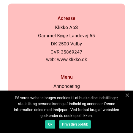
Adresse
web:
www.klikko.dk
Menu
Annoncering
Om os
På vores website bruges cookies til at huske dine indstillinger,
Cookies
statistik og personalisering af indhold og annoncer. Denne
information deles med tredjepart. Ved fortsat brug af websiden
Kontakt os
godkender du cookiepolitikken.
Sitemap
Ok
Privatlivspolitik